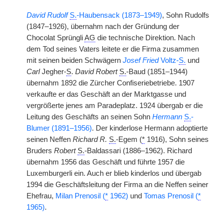
David Rudolf
S.
-Haubensack (1873–1949)
, Sohn Rudolfs
(1847–1926), übernahm nach der Gründung der
Chocolat Sprüngli
AG
die technische Direktion. Nach
dem Tod seines Vaters leitete er die Firma zusammen
mit seinen beiden Schwägern
Josef Fried
Voltz-
S.
und
Carl
Jegher-
S
.
David Robert
S.
-Baud (1851–1944)
übernahm 1892 die Zürcher Confiseriebetriebe. 1907
verkaufte er das Geschäft an der Marktgasse und
vergrößerte jenes am Paradeplatz. 1924 übergab er die
Leitung des Geschäfts an seinen Sohn
Hermann
S.
-
Blumer (1891–1956)
. Der kinderlose Hermann adoptierte
seinen Neffen
Richard R.
S.
-Egem (
*
1916), Sohn seines
Bruders
Robert
S.
-Baldassari (1886–1962). Richard
übernahm 1956 das Geschäft und führte 1957 die
Luxemburgerli ein. Auch er blieb kinderlos und übergab
1994 die Geschäftsleitung der Firma an die Neffen seiner
Ehefrau,
Milan Prenosil (
*
1962)
und
Tomas Prenosil (
*
1965)
.