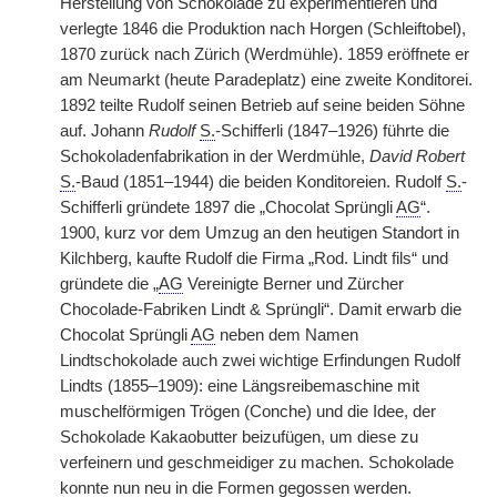
Herstellung von Schokolade zu experimentieren und
verlegte 1846 die Produktion nach Horgen (Schleiftobel),
1870 zurück nach Zürich (Werdmühle). 1859 eröffnete er
am Neumarkt (heute Paradeplatz) eine zweite Konditorei.
1892 teilte Rudolf seinen Betrieb auf seine beiden Söhne
auf. Johann
Rudolf
S.
-Schifferli (1847–1926) führte die
Schokoladenfabrikation in der Werdmühle,
David Robert
S.
-Baud (1851–1944) die beiden Konditoreien. Rudolf
S.
-
Schifferli gründete 1897 die „Chocolat Sprüngli
AG
“.
1900, kurz vor dem Umzug an den heutigen Standort in
Kilchberg, kaufte Rudolf die Firma „Rod. Lindt fils“ und
gründete die „
AG
Vereinigte Berner und Zürcher
Chocolade-Fabriken Lindt & Sprüngli“. Damit erwarb die
Chocolat Sprüngli
AG
neben dem Namen
Lindtschokolade auch zwei wichtige Erfindungen Rudolf
Lindts (1855–1909): eine Längsreibemaschine mit
muschelförmigen Trögen (Conche) und die Idee, der
Schokolade Kakaobutter beizufügen, um diese zu
verfeinern und geschmeidiger zu machen. Schokolade
konnte nun neu in die Formen gegossen werden.