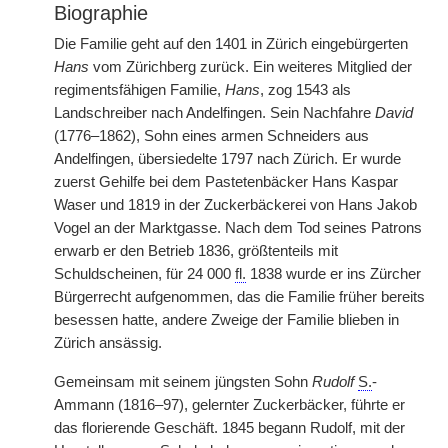
Biographie
Die Familie geht auf den 1401 in Zürich eingebürgerten
Hans
vom Zürichberg zurück. Ein weiteres Mitglied der
regimentsfähigen Familie,
Hans
, zog 1543 als
Landschreiber nach Andelfingen. Sein Nachfahre
David
(1776–1862), Sohn eines armen Schneiders aus
Andelfingen, übersiedelte 1797 nach Zürich. Er wurde
zuerst Gehilfe bei dem Pastetenbäcker Hans Kaspar
Waser und 1819 in der Zuckerbäckerei von Hans Jakob
Vogel an der Marktgasse. Nach dem Tod seines Patrons
erwarb er den Betrieb 1836, größtenteils mit
Schuldscheinen, für 24 000
fl.
1838 wurde er ins Zürcher
Bürgerrecht aufgenommen, das die Familie früher bereits
besessen hatte, andere Zweige der Familie blieben in
Zürich ansässig.
Gemeinsam mit seinem jüngsten Sohn
Rudolf
S.
-
Ammann (1816–97), gelernter Zuckerbäcker, führte er
das florierende Geschäft. 1845 begann Rudolf, mit der