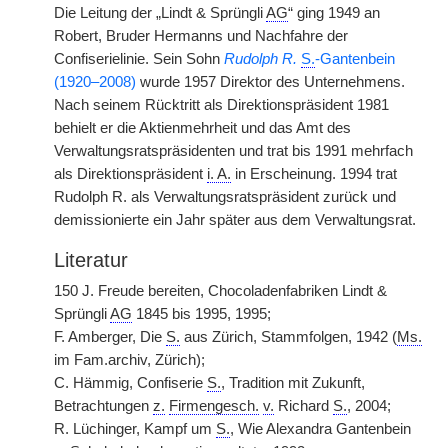
Die Leitung der „Lindt & Sprüngli
AG
“ ging 1949 an
Robert, Bruder Hermanns und Nachfahre der
Confiserielinie. Sein Sohn
Rudolph R.
S.
-Gantenbein
(1920–2008)
wurde 1957 Direktor des Unternehmens.
Nach seinem Rücktritt als Direktionspräsident 1981
behielt er die Aktienmehrheit und das Amt des
Verwaltungsratspräsidenten und trat bis 1991 mehrfach
als Direktionspräsident
i. A.
in Erscheinung. 1994 trat
Rudolph R. als Verwaltungsratspräsident zurück und
demissionierte ein Jahr später aus dem Verwaltungsrat.
Literatur
150 J. Freude bereiten, Chocoladenfabriken Lindt &
Sprüngli
AG
1845 bis 1995, 1995;
F. Amberger, Die
S.
aus Zürich, Stammfolgen, 1942 (
Ms.
im Fam.archiv, Zürich);
C. Hämmig, Confiserie
S.
, Tradition mit Zukunft,
Betrachtungen
z.
Firmengesch.
v.
Richard
S.
, 2004;
R. Lüchinger, Kampf um
S.
, Wie Alexandra Gantenbein