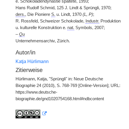
e. Schokoladendynastie spaltete, 1993;
Hans Rudolf Schmid, 125 J. Lindt & Sprüngli, 1970;
ders.
, Die Pioniere
S.
u. Lindt, 1970
(L, P)
;
R. Rossfeld, Schweizer Schokolade,
Industr.
Produktion
u. kulturelle Konstruktion e.
nat.
Symbols, 2007;
–
Qu
Unternehmensarchiv, Zürich.
Autor/in
Katja Hürlimann
Zitierweise
Hürlimann, Katja, "Sprüngli" in: Neue Deutsche
Biographie 24 (2010), S. 768-769 [Online-Version]; URL:
https://www.deutsche-
biographie.de/gnd1020754168.html#ndbcontent