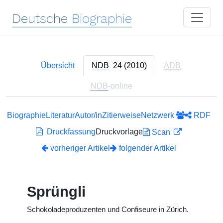
Deutsche
Biographie
Übersicht
NDB
24 (2010)
ADB
NDB
-online
Biographie
Literatur
Autor/in
Zitierweise
Netzwerk
RDF
Druckfassung
Druckvorlage
Scan
vorheriger Artikel
folgender Artikel
Sprüngli
Schokoladeproduzenten und Confiseure in Zürich.