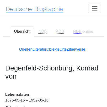
Deutsche
Biographie
Übersicht
NDB
ADB
NDB
-online
Quellen
Literatur
Objekte
Orte
Zitierweise
Degenfeld-Schonburg, Konrad
von
Lebensdaten
1875-05-16 – 1952-05-16