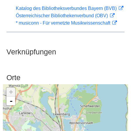
Katalog des Bibliotheksverbundes Bayern (BVB)
Österreichischer Bibliothekenverbund (OBV)
* musiconn - Für vernetzte Musikwissenschaft
Verknüpfungen
Orte
+
-