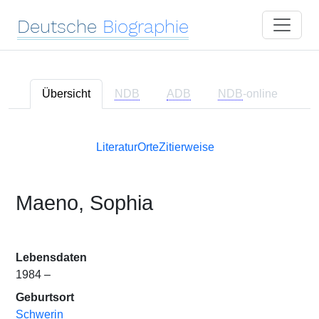
Deutsche
Biographie
Übersicht
NDB
ADB
NDB
-online
Literatur
Orte
Zitierweise
Maeno, Sophia
Lebensdaten
1984 –
Geburtsort
Schwerin