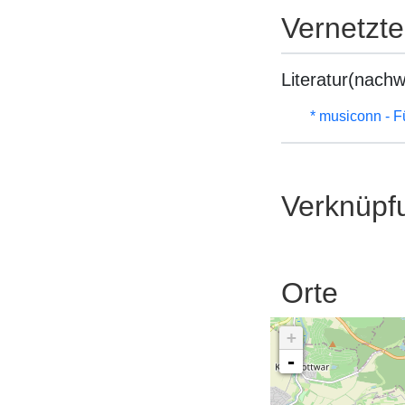
Vernetzt
Literatur(nachw
* musiconn - F
Verknüpf
Orte
+
-