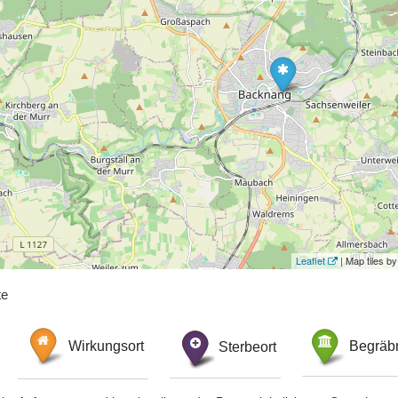
Leaflet
| Map tiles 
te
Wirkungsort
Sterbeort
Begräbn