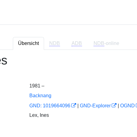
Übersicht
NDB
ADB
NDB
-online
es
1981 –
Backnang
GND: 1019664096
|
GND-Explorer
|
OGND
Lex, Ines