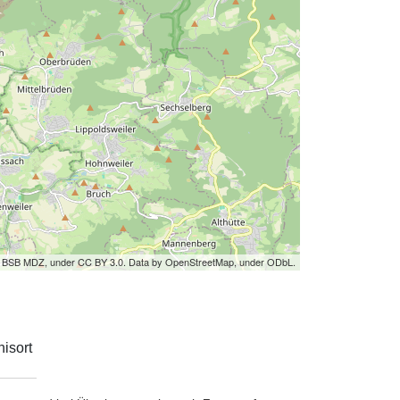
by BSB MDZ, under CC BY 3.0. Data by OpenStreetMap, under ODbL.
isort