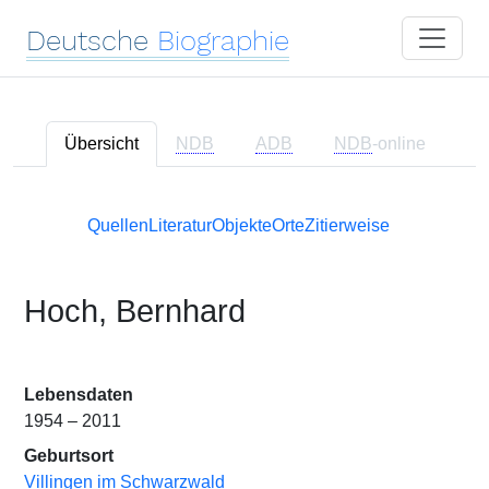
Deutsche
Biographie
Übersicht
NDB
ADB
NDB
-online
Quellen
Literatur
Objekte
Orte
Zitierweise
Hoch, Bernhard
Lebensdaten
1954 – 2011
Geburtsort
Villingen im Schwarzwald