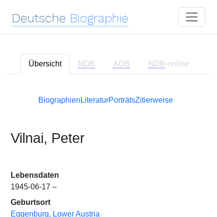
Deutsche
Biographie
Übersicht
NDB
ADB
NDB
-online
Biographien
Literatur
Porträts
Zitierweise
Vilnai, Peter
Lebensdaten
1945-06-17 –
Geburtsort
Eggenburg, Lower Austria