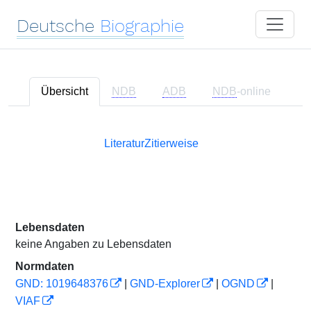
Deutsche
Biographie
Übersicht
NDB
ADB
NDB
-online
Literatur
Zitierweise
Lebensdaten
keine Angaben zu Lebensdaten
Normdaten
GND: 1019648376
|
GND-Explorer
|
OGND
|
VIAF