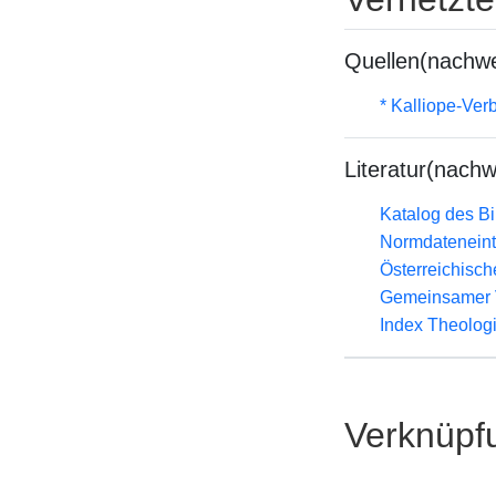
Quellen(nachwe
* Kalliope-Ve
Literatur(nachw
Katalog des B
Normdateneint
Österreichisc
Gemeinsamer 
Index Theolog
Verknüpf