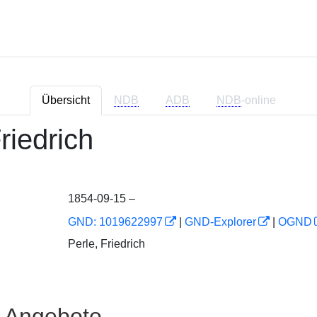
Übersicht
NDB
ADB
NDB
-online
riedrich
1854-09-15 –
GND: 1019622997
|
GND-Explorer
|
OGND
Perle, Friedrich
e Angebote