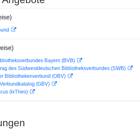
ise)
rbund
eise)
ibliotheksverbundes Bayern (BVB)
rag des Südwestdeutschen Bibliotheksverbundes (SWB)
her Bibliothekenverbund (OBV)
Verbundkatalog (GBV)
icus (IxTheo)
ungen