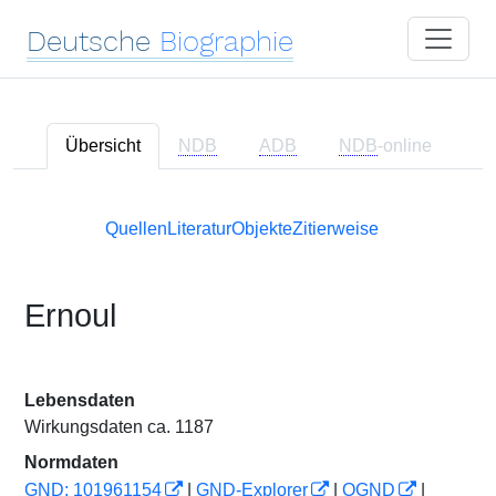
Deutsche
Biographie
Übersicht
NDB
ADB
NDB
-online
Quellen
Literatur
Objekte
Zitierweise
Ernoul
Lebensdaten
Wirkungsdaten ca. 1187
Normdaten
GND: 101961154
|
GND-Explorer
|
OGND
|