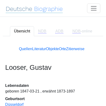
Deutsche
Biographie
Übersicht
NDB
ADB
NDB
-online
Quellen
Literatur
Objekte
Orte
Zitierweise
Looser, Gustav
Lebensdaten
geboren 1847-03-21 , erwähnt 1873-1897
Geburtsort
Düsseldorf