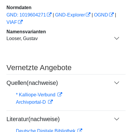
Normdaten
GND: 1019604271
|
GND-Explorer
|
OGND
|
VIAF
Namensvarianten
Looser, Gustav
Vernetzte Angebote
Quellen(nachweise)
* Kalliope-Verbund
Archivportal-D
Literatur(nachweise)
Deutsche Digitale Bibliothek