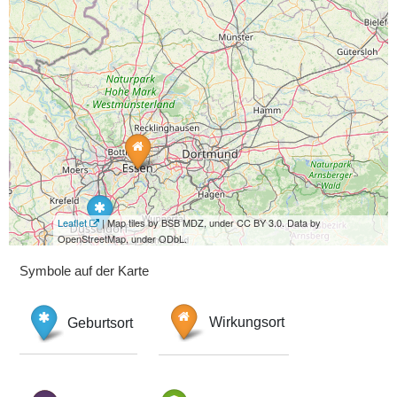
Leaflet
| Map tiles by BSB MDZ, under CC BY 3.0. Data by
OpenStreetMap, under ODbL.
Symbole auf der Karte
Geburtsort
Wirkungsort