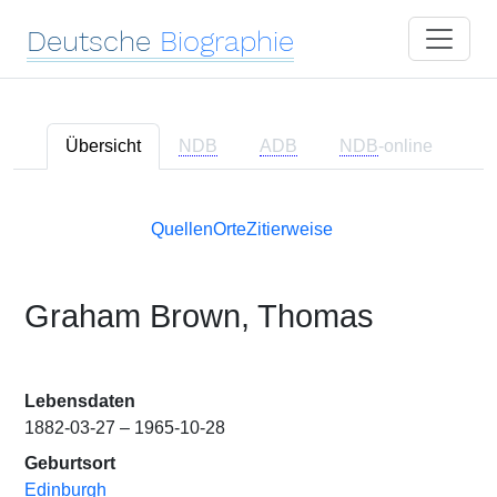
Deutsche
Biographie
Übersicht
NDB
ADB
NDB
-online
Quellen
Orte
Zitierweise
Graham Brown, Thomas
Lebensdaten
1882-03-27 – 1965-10-28
Geburtsort
Edinburgh