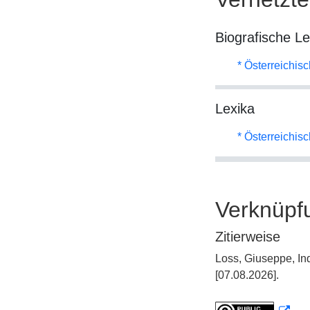
Biografische L
* Österreichis
Lexika
* Österreichis
Verknüpf
Zitierweise
Loss, Giuseppe, In
[07.08.2026].