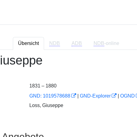
Übersicht
NDB
ADB
NDB
-online
Giuseppe
1831 – 1880
GND: 1019578688
|
GND-Explorer
|
OGND
Loss, Giuseppe
e Angebote