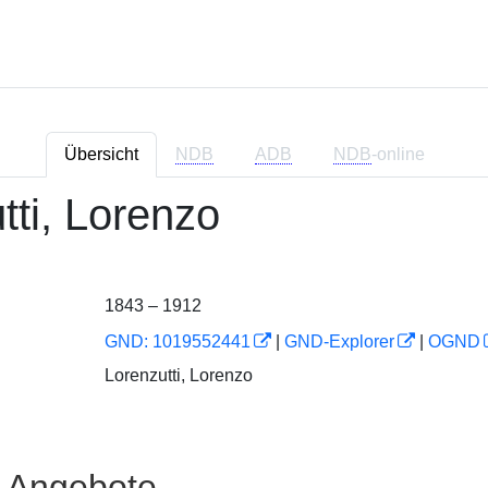
Übersicht
NDB
ADB
NDB
-online
tti, Lorenzo
1843 – 1912
GND: 1019552441
|
GND-Explorer
|
OGND
Lorenzutti, Lorenzo
e Angebote