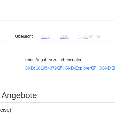
Übersicht
NDB
ADB
NDB
-online
keine Angaben zu Lebensdaten
GND: 101954379
|
GND-Explorer
|
OGND
e Angebote
eise)