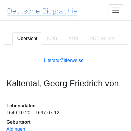
Deutsche
Biographie
Übersicht
NDB
ADB
NDB
-online
Literatur
Zitierweise
Kaltental, Georg Friedrich von
Lebensdaten
1649-10-20 – 1697-07-12
Geburtsort
Aldingen