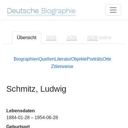
Deutsche
Biographie
Übersicht
NDB
ADB
NDB
-online
Biographien
Quellen
Literatur
Objekte
Porträts
Orte
Zitierweise
Schmitz, Ludwig
Lebensdaten
1884-01-28 – 1954-06-28
Geburtsort