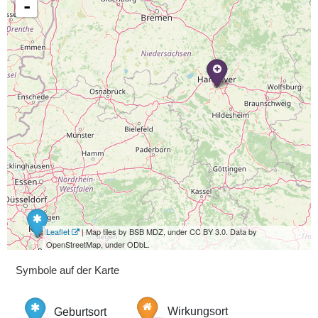
-
Leaflet
| Map tiles by BSB MDZ, under CC BY 3.0. Data by
OpenStreetMap, under ODbL.
Symbole auf der Karte
Geburtsort
Wirkungsort