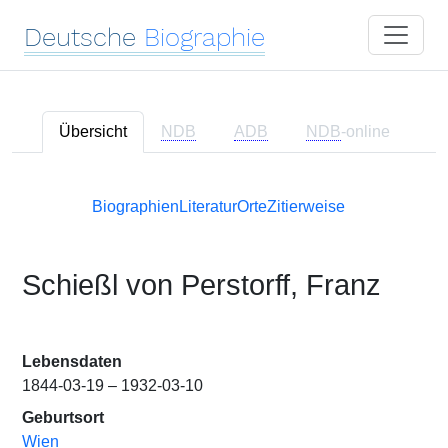
Deutsche
Biographie
Übersicht
NDB
ADB
NDB
-online
Biographien
Literatur
Orte
Zitierweise
Schießl von Perstorff, Franz
Lebensdaten
1844-03-19 – 1932-03-10
Geburtsort
Wien