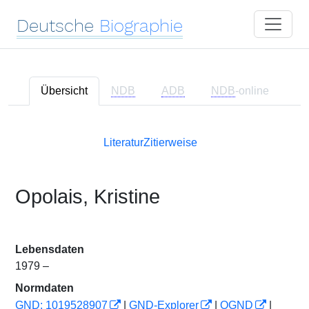
Deutsche
Biographie
Übersicht
NDB
ADB
NDB
-online
Literatur
Zitierweise
Opolais, Kristine
Lebensdaten
1979 –
Normdaten
GND: 1019528907
|
GND-Explorer
|
OGND
|