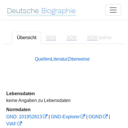
Deutsche
Biographie
Übersicht
NDB
ADB
NDB
-online
Quellen
Literatur
Zitierweise
Lebensdaten
keine Angaben zu Lebensdaten
Normdaten
GND: 101952813
|
GND-Explorer
|
OGND
|
VIAF