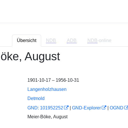
Übersicht
NDB
ADB
NDB
-online
öke, August
1901-10-17 – 1956-10-31
Langenholzhausen
Detmold
GND: 101952252
|
GND-Explorer
|
OGND
Meier-Böke, August