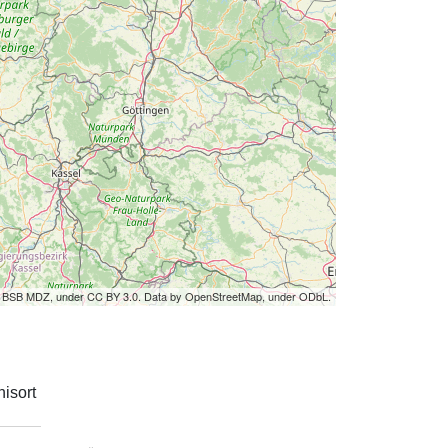
by BSB MDZ, under CC BY 3.0. Data by OpenStreetMap, under ODbL.
isort