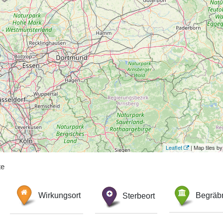
Leaflet
| Map tiles 
te
Wirkungsort
Sterbeort
Begräbn