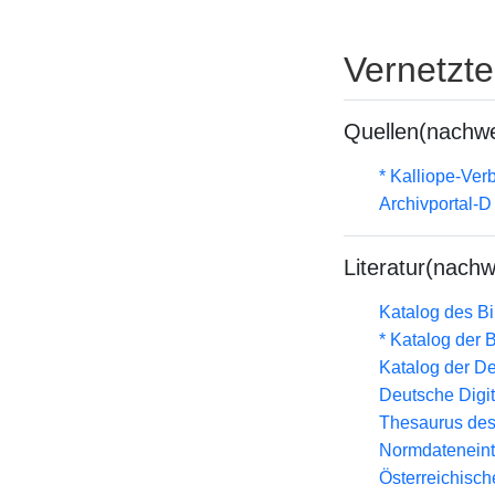
Vernetzt
Quellen(nachwe
* Kalliope-Ve
Archivportal-
Literatur(nachw
Katalog des B
* Katalog der
Katalog der D
Deutsche Digit
Thesaurus des
Normdateneint
Österreichisc