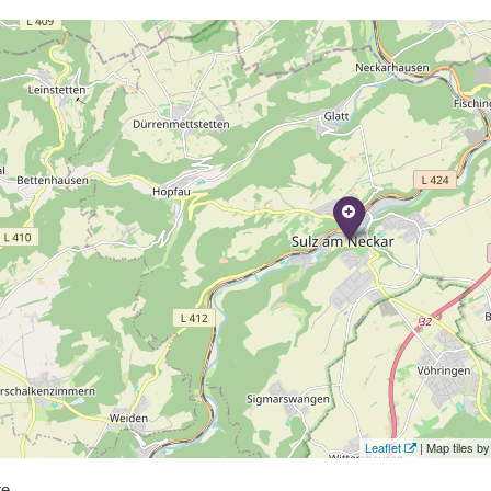
Leaflet
| Map tiles 
te