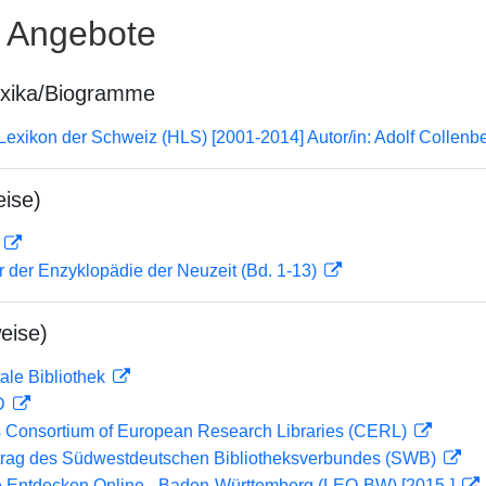
e Angebote
exika/Biogramme
 Lexikon der Schweiz (HLS) [2001-2014] Autor/in: Adolf Collenb
ise)
D
er der Enzyklopädie der Neuzeit (Bd. 1-13)
eise)
ale Bibliothek
 D
 Consortium of European Research Libraries (CERL)
rag des Südwestdeutschen Bibliotheksverbundes (SWB)
 Entdecken Online - Baden-Württemberg (LEO-BW) [2015-]