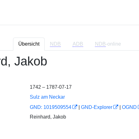
Übersicht
NDB
ADB
NDB
-online
d, Jakob
1742 – 1787-07-17
Sulz am Neckar
GND: 1019509554
|
GND-Explorer
|
OGND
Reinhard, Jakob