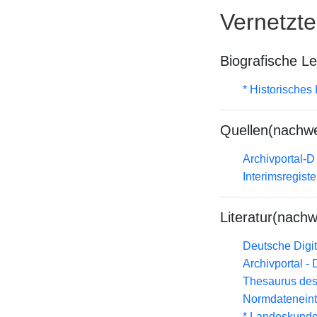
Vernetzt
Biografische L
* Historisches
Quellen(nachwe
Archivportal-
Interimsregist
Literatur(nachw
Deutsche Digit
Archivportal -
Thesaurus des
Normdateneint
* Landeskunde