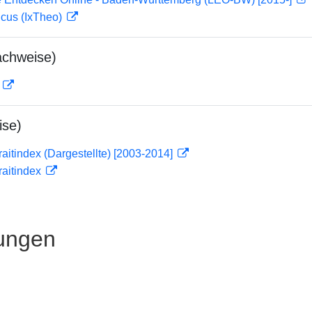
icus (IxTheo)
achweise)
D
ise)
traitindex (Dargestellte) [2003-2014]
traitindex
ungen