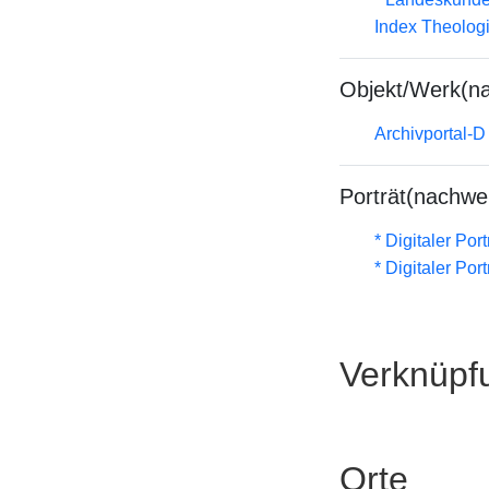
Index Theolog
Objekt/Werk(n
Archivportal-
Porträt(nachwe
* Digitaler Por
* Digitaler Por
Verknüpf
Orte