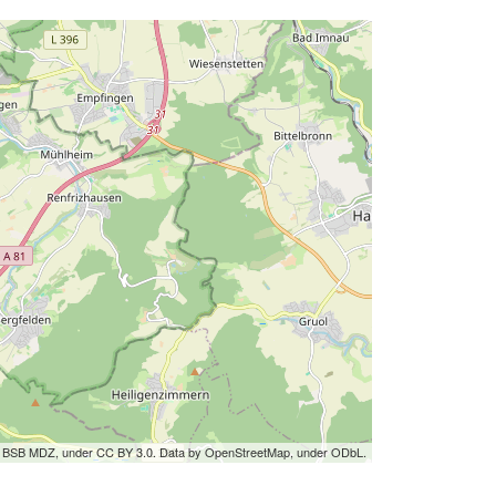
by BSB MDZ, under CC BY 3.0. Data by OpenStreetMap, under ODbL.