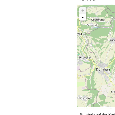
+
-
Symbole auf der Kar