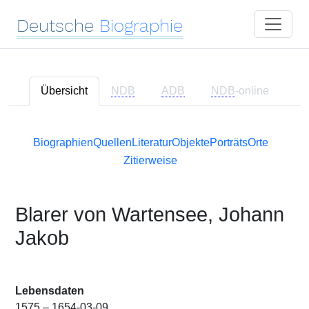
Deutsche
Biographie
Übersicht
NDB
ADB
NDB
-online
Biographien
Quellen
Literatur
Objekte
Porträts
Orte
Zitierweise
Blarer von Wartensee, Johann
Jakob
Lebensdaten
1575 – 1654-03-09