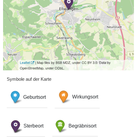
Leaflet
| Map tiles by BSB MDZ, under CC BY 3.0. Data by
OpenStreetMap, under ODbL.
Symbole auf der Karte
Geburtsort
Wirkungsort
Sterbeort
Begräbnisort