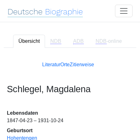
Deutsche
Biographie
Übersicht
NDB
ADB
NDB
-online
Literatur
Orte
Zitierweise
Schlegel, Magdalena
Lebensdaten
1847-04-23 – 1931-10-24
Geburtsort
Hohentengen