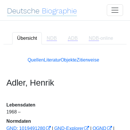
Deutsche
Biographie
Übersicht
NDB
ADB
NDB
-online
Quellen
Literatur
Objekte
Zitierweise
Adler, Henrik
Lebensdaten
1968 –
Normdaten
GND: 1019491280
|
GND-Explorer
|
OGND
|