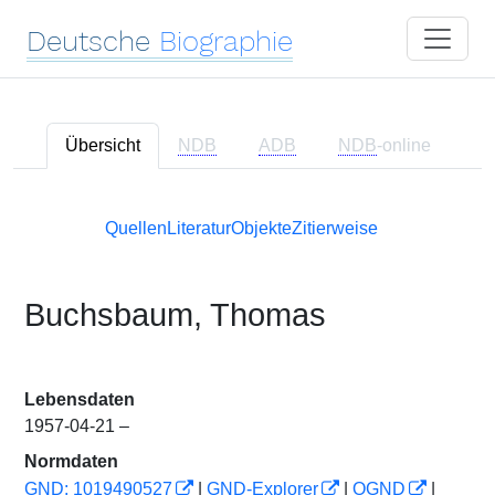
Deutsche
Biographie
Übersicht
NDB
ADB
NDB
-online
Quellen
Literatur
Objekte
Zitierweise
Buchsbaum, Thomas
Lebensdaten
1957-04-21 –
Normdaten
GND: 1019490527
|
GND-Explorer
|
OGND
|