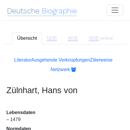
Deutsche
Biographie
Übersicht
NDB
ADB
NDB
-online
Literatur
Ausgehende Verknüpfungen
Zitierweise
Netzwerk
Zülnhart, Hans von
Lebensdaten
– 1479
Normdaten