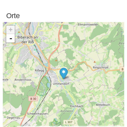
Orte
+
-