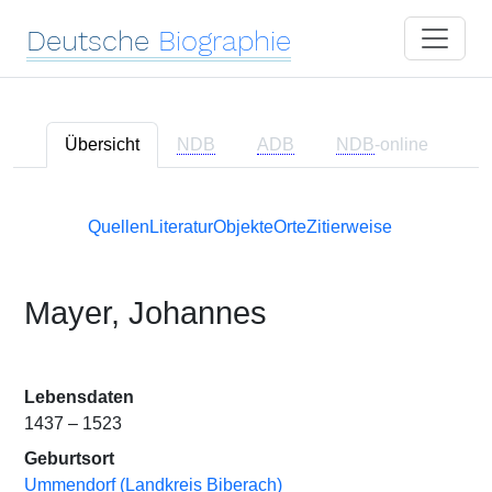
Deutsche
Biographie
Übersicht
NDB
ADB
NDB
-online
Quellen
Literatur
Objekte
Orte
Zitierweise
Mayer, Johannes
Lebensdaten
1437 – 1523
Geburtsort
Ummendorf (Landkreis Biberach)