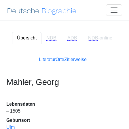
Deutsche
Biographie
Übersicht
NDB
ADB
NDB
-online
Literatur
Orte
Zitierweise
Mahler, Georg
Lebensdaten
– 1505
Geburtsort
Ulm