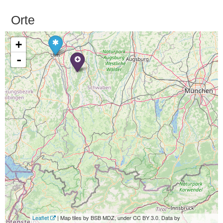
Orte
+
-
Leaflet
| Map tiles by BSB MDZ, under CC BY 3.0. Data by