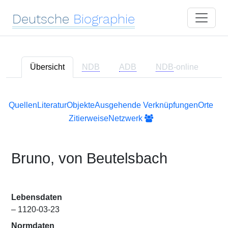
Deutsche
Biographie
Übersicht
NDB
ADB
NDB
-online
Quellen
Literatur
Objekte
Ausgehende Verknüpfungen
Orte
Zitierweise
Netzwerk
Bruno, von Beutelsbach
Lebensdaten
– 1120-03-23
Normdaten