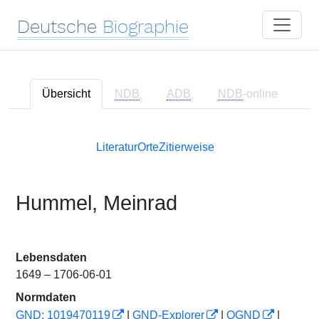
Deutsche
Biographie
Übersicht
NDB
ADB
NDB
-online
Literatur
Orte
Zitierweise
Hummel, Meinrad
Lebensdaten
1649 – 1706-06-01
Normdaten
GND: 1019470119
|
GND-Explorer
|
OGND
|