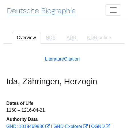
Deutsche
Biographie
Overview
NDB
ADB
NDB
-online
Literature
Citation
Ida, Zähringen, Herzogin
Dates of Life
1160 – 1216-04-21
Authority Data
GND: 1019469986
|
GND-Explorer
|
OGND
|