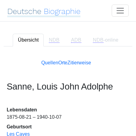
Deutsche
Biographie
Übersicht
NDB
ADB
NDB
-online
Quellen
Orte
Zitierweise
Sanne, Louis John Adolphe
Lebensdaten
1875-08-21 – 1940-10-07
Geburtsort
Les Cayes