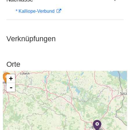
* Kalliope-Verbund
Verknüpfungen
Orte
+
-