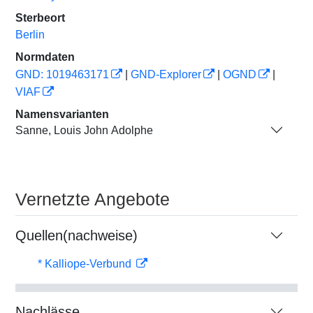
Sterbeort
Berlin
Normdaten
GND: 1019463171
|
GND-Explorer
|
OGND
|
VIAF
Namensvarianten
Sanne, Louis John Adolphe
Vernetzte Angebote
Quellen(nachweise)
* Kalliope-Verbund
Nachlässe