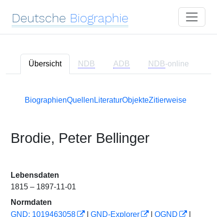
Deutsche
Biographie
Übersicht
NDB
ADB
NDB
-online
Biographien
Quellen
Literatur
Objekte
Zitierweise
Brodie, Peter Bellinger
Lebensdaten
1815 – 1897-11-01
Normdaten
GND: 1019463058
|
GND-Explorer
|
OGND
|