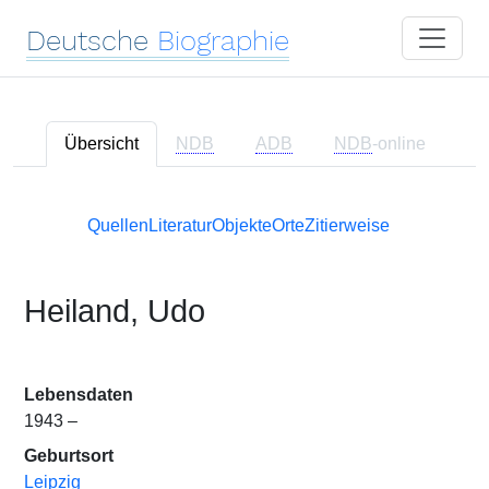
Deutsche
Biographie
Übersicht
NDB
ADB
NDB
-online
Quellen
Literatur
Objekte
Orte
Zitierweise
Heiland, Udo
Lebensdaten
1943 –
Geburtsort
Leipzig