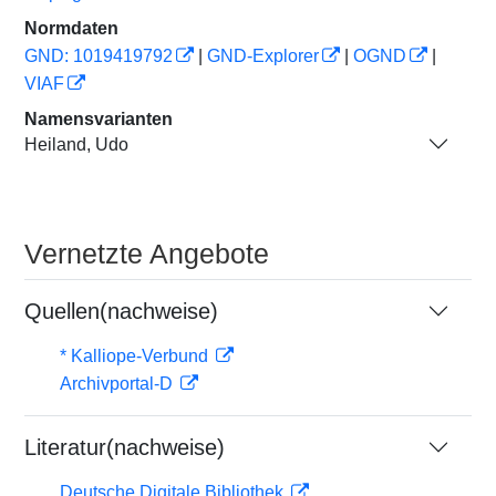
Normdaten
GND: 1019419792
|
GND-Explorer
|
OGND
|
VIAF
Namensvarianten
Heiland, Udo
Vernetzte Angebote
Quellen(nachweise)
* Kalliope-Verbund
Archivportal-D
Literatur(nachweise)
Deutsche Digitale Bibliothek