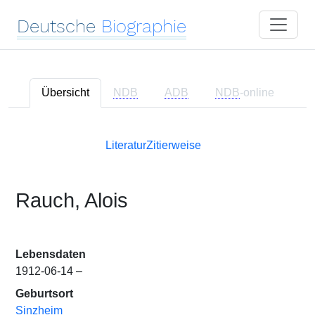
Deutsche
Biographie
Übersicht
NDB
ADB
NDB
-online
Literatur
Zitierweise
Rauch, Alois
Lebensdaten
1912-06-14 –
Geburtsort
Sinzheim