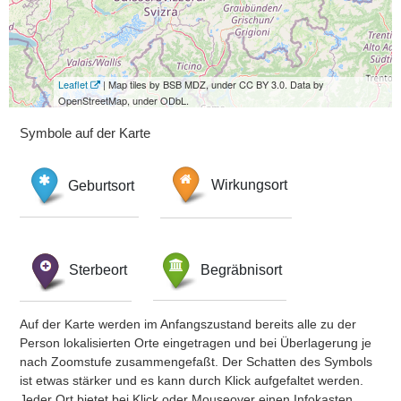
Leaflet
| Map tiles by BSB MDZ, under CC BY 3.0. Data by
OpenStreetMap, under ODbL.
Symbole auf der Karte
Geburtsort
Wirkungsort
Sterbeort
Begräbnisort
Auf der Karte werden im Anfangszustand bereits alle zu der
Person lokalisierten Orte eingetragen und bei Überlagerung je
nach Zoomstufe zusammengefaßt. Der Schatten des Symbols
ist etwas stärker und es kann durch Klick aufgefaltet werden.
Jeder Ort bietet bei Klick oder Mouseover einen Infokasten.