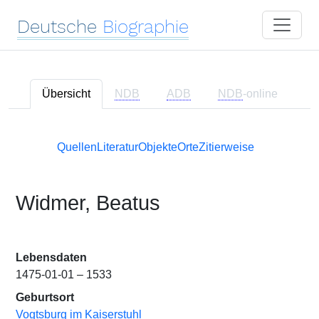
Deutsche
Biographie
Übersicht
NDB
ADB
NDB
-online
Quellen
Literatur
Objekte
Orte
Zitierweise
Widmer, Beatus
Lebensdaten
1475-01-01 – 1533
Geburtsort
Vogtsburg im Kaiserstuhl