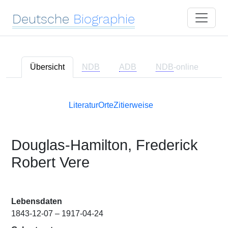
Deutsche
Biographie
Übersicht
NDB
ADB
NDB
-online
Literatur
Orte
Zitierweise
Douglas-Hamilton, Frederick
Robert Vere
Lebensdaten
1843-12-07 – 1917-04-24