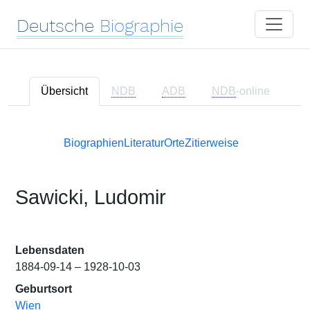
Deutsche
Biographie
Übersicht
NDB
ADB
NDB
-online
Biographien
Literatur
Orte
Zitierweise
Sawicki, Ludomir
Lebensdaten
1884-09-14 – 1928-10-03
Geburtsort
Wien