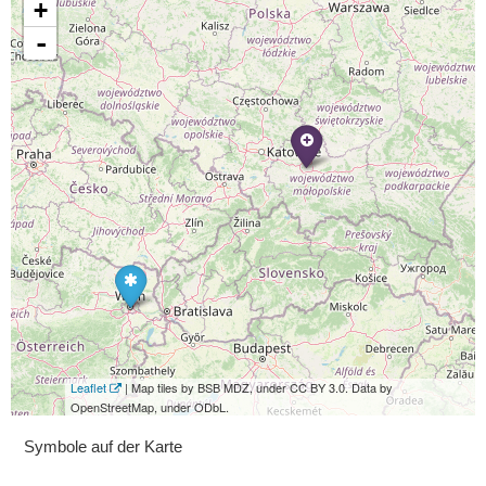
+
-
Leaflet
| Map tiles by BSB MDZ, under CC BY 3.0. Data by
OpenStreetMap, under ODbL.
Symbole auf der Karte