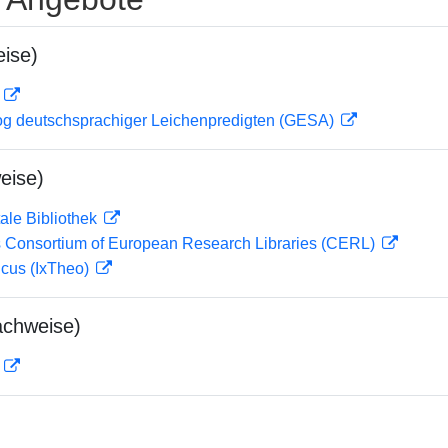
ise)
D
og deutschsprachiger Leichenpredigten (GESA)
eise)
ale Bibliothek
 Consortium of European Research Libraries (CERL)
icus (IxTheo)
achweise)
D