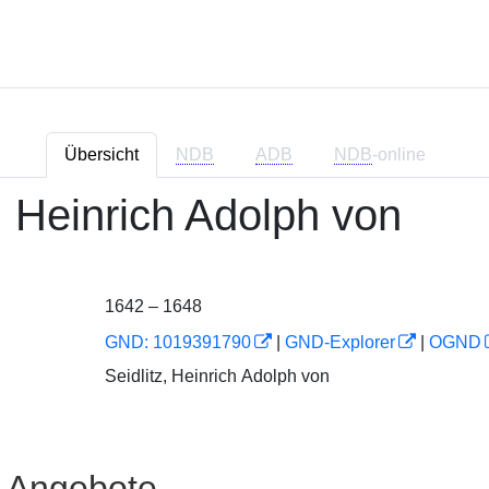
Übersicht
NDB
ADB
NDB
-online
z, Heinrich Adolph von
1642 – 1648
GND: 1019391790
|
GND-Explorer
|
OGND
Seidlitz, Heinrich Adolph von
e Angebote