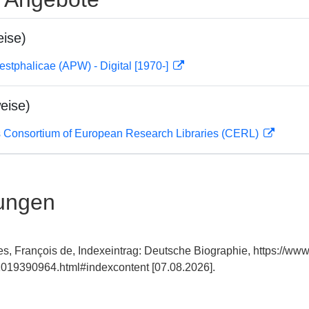
ise)
estphalicae (APW) - Digital [1970-]
eise)
 Consortium of European Research Libraries (CERL)
ungen
, François de, Indexeintrag: Deutsche Biographie, https://ww
019390964.html#indexcontent [07.08.2026].