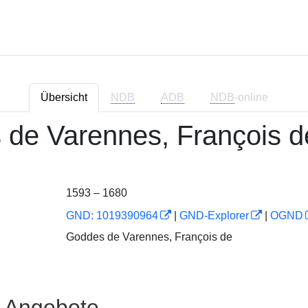
Übersicht
NDB
ADB
NDB
-online
de Varennes, François d
1593 – 1680
GND: 1019390964
|
GND-Explorer
|
OGND
Goddes de Varennes, François de
e Angebote