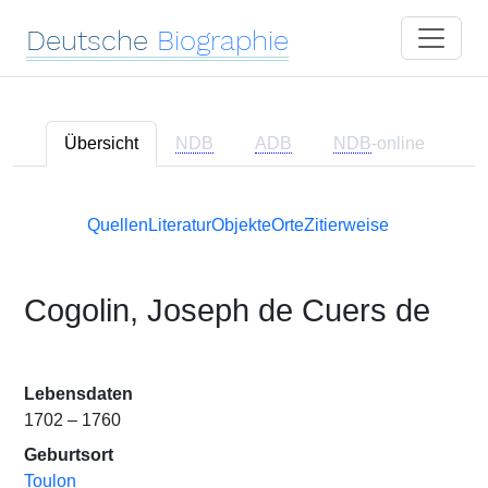
Deutsche
Biographie
Übersicht
NDB
ADB
NDB
-online
Quellen
Literatur
Objekte
Orte
Zitierweise
Cogolin, Joseph de Cuers de
Lebensdaten
1702 – 1760
Geburtsort
Toulon