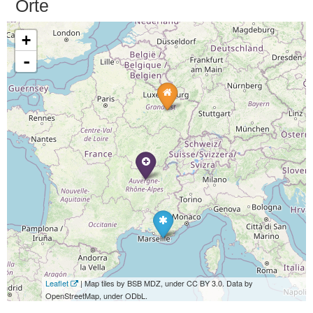
Orte
+
-
Leaflet
| Map tiles by BSB MDZ, under CC BY 3.0. Data by
OpenStreetMap, under ODbL.