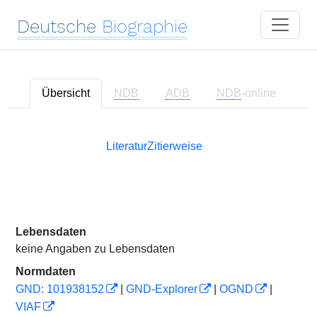
Deutsche
Biographie
Übersicht
NDB
ADB
NDB
-online
Literatur
Zitierweise
Lebensdaten
keine Angaben zu Lebensdaten
Normdaten
GND: 101938152
|
GND-Explorer
|
OGND
|
VIAF