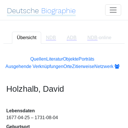
Deutsche
Biographie
Übersicht
NDB
ADB
NDB
-online
Quellen
Literatur
Objekte
Porträts
Ausgehende Verknüpfungen
Orte
Zitierweise
Netzwerk
Holzhalb, David
Lebensdaten
1677-04-25 – 1731-08-04
Geburtsort