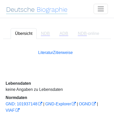
Deutsche
Biographie
Übersicht
NDB
ADB
NDB
-online
Literatur
Zitierweise
Lebensdaten
keine Angaben zu Lebensdaten
Normdaten
GND: 101937148
|
GND-Explorer
|
OGND
|
VIAF