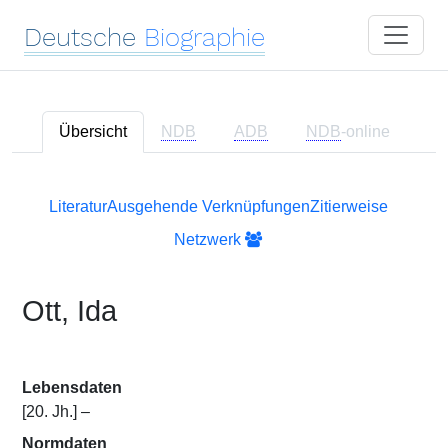
Deutsche
Biographie
Übersicht
NDB
ADB
NDB
-online
Literatur
Ausgehende Verknüpfungen
Zitierweise
Netzwerk
Ott, Ida
Lebensdaten
[20. Jh.] –
Normdaten