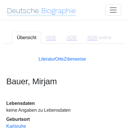
Deutsche
Biographie
Übersicht
NDB
ADB
NDB
-online
Literatur
Orte
Zitierweise
Bauer, Mirjam
Lebensdaten
keine Angaben zu Lebensdaten
Geburtsort
Karlsruhe