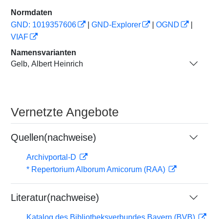
Normdaten
GND: 1019357606
|
GND-Explorer
|
OGND
|
VIAF
Namensvarianten
Gelb, Albert Heinrich
Vernetzte Angebote
Quellen(nachweise)
Archivportal-D
* Repertorium Alborum Amicorum (RAA)
Literatur(nachweise)
Katalog des Bibliotheksverbundes Bayern (BVB)