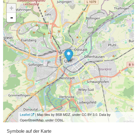
+
-
Leaflet
| Map tiles by BSB MDZ, under CC BY 3.0. Data by
OpenStreetMap, under ODbL.
Symbole auf der Karte