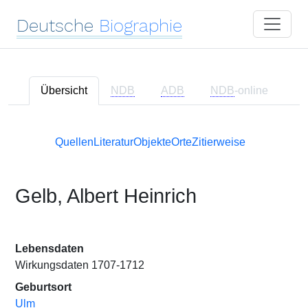
Deutsche
Biographie
Übersicht
NDB
ADB
NDB
-online
Quellen
Literatur
Objekte
Orte
Zitierweise
Gelb, Albert Heinrich
Lebensdaten
Wirkungsdaten 1707-1712
Geburtsort
Ulm