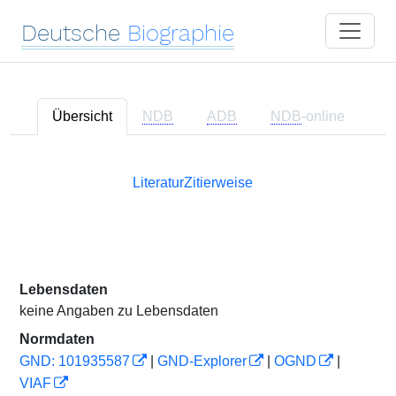
Deutsche
Biographie
Übersicht
NDB
ADB
NDB
-online
Literatur
Zitierweise
Lebensdaten
keine Angaben zu Lebensdaten
Normdaten
GND: 101935587
|
GND-Explorer
|
OGND
|
VIAF