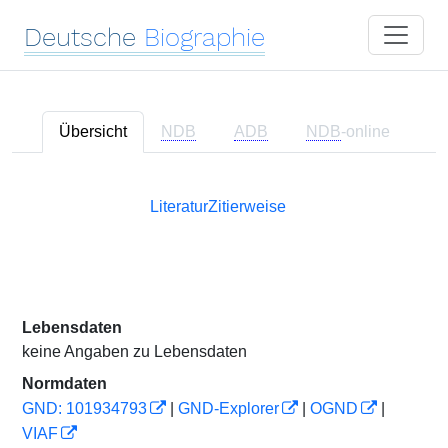
Deutsche
Biographie
Übersicht
NDB
ADB
NDB
-online
Literatur
Zitierweise
Lebensdaten
keine Angaben zu Lebensdaten
Normdaten
GND: 101934793
|
GND-Explorer
|
OGND
|
VIAF