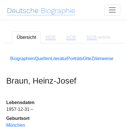
Deutsche
Biographie
Übersicht
NDB
ADB
NDB
-online
Biographien
Quellen
Literatur
Porträts
Orte
Zitierweise
Braun, Heinz-Josef
Lebensdaten
1957-12-31 –
Geburtsort
München