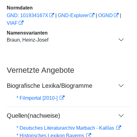
Normdaten
GND: 101934167X
|
GND-Explorer
|
OGND
|
VIAF
Namensvarianten
Braun, Heinz-Josef
Vernetzte Angebote
Biografische Lexika/Biogramme
* Filmportal [2010-]
Quellen(nachweise)
* Deutsches Literaturarchiv Marbach - Kallías
* Historisches Lexikon Bayerns