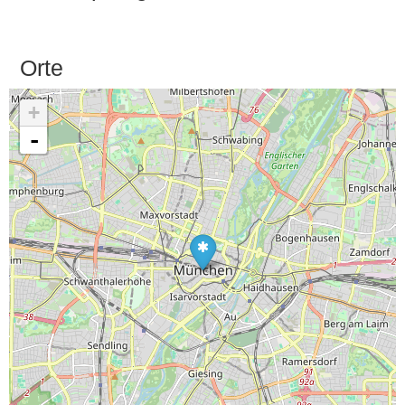
Orte
+
-